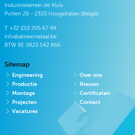
Industrieterrein de Kluis
Putten 28 - 2320 Hoogstraten (België)
T +32 (0)3 205 67 49
info@almexmetaal.be
BTW BE
0823 542 866
Sitemap
Engineering
Over ons
Productie
Nieuws
Montage
Certificaten
Projecten
Contact
Vacatures