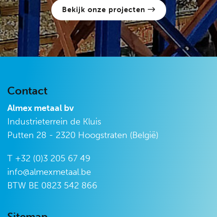
Bekijk onze projecten
Contact
Almex metaal bv
Industrieterrein de Kluis
Putten 28 - 2320 Hoogstraten (België)
T +32 (0)3 205 67 49
info@almexmetaal.be
BTW BE
0823 542 866
Sitemap