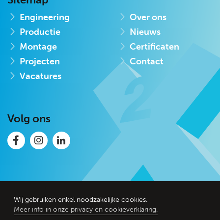
Engineering
Over ons
Productie
Nieuws
Montage
Certificaten
Projecten
Contact
Vacatures
Volg ons
Wij gebruiken enkel noodzakelijke cookies.
2026 Almex metaal bv -
Privacyverklaring
Meer info in onze privacy en cookieverklaring.